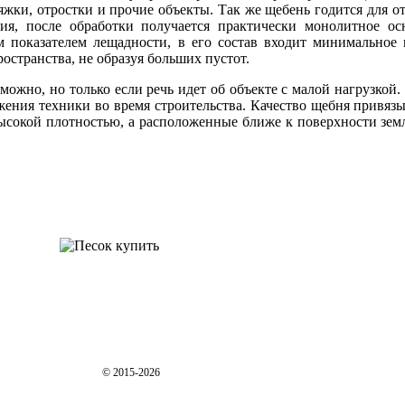
жки, отростки и прочие объекты. Так же щебень годится для от
ния, после обработки получается практически монолитное о
 показателем лещадности, в его состав входит минимальное 
остранства, не образуя больших пустот.
можно, но только если речь идет об объекте с малой нагрузкой
жения техники во время строительства. Качество щебня привяз
высокой плотностью, а расположенные ближе к поверхности зем
© 2015-2026