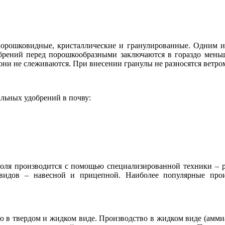
порошковидные, кристаллические и гранулированные. Одним 
брений перед порошкообразными заключаются в гораздо мень
они не слеживаются. При внесении гранулы не разносятся ветром
льных удобрений в почву:
оля производится с помощью специализированной техники – р
видов – навесной и прицепной. Наиболее популярные прои
 твердом и жидком виде. Производство в жидком виде (аммиак