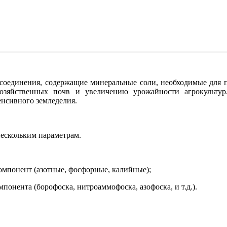
соединения, содержащие минеральные соли, необходимые для 
озяйственных почв и увеличению урожайности агрокультур
енсивного земледелия.
ескольким параметрам.
омпонент (азотные, фосфорные, калийные);
понента (борофоска, нитроаммофоска, азофоска, и т.д.).