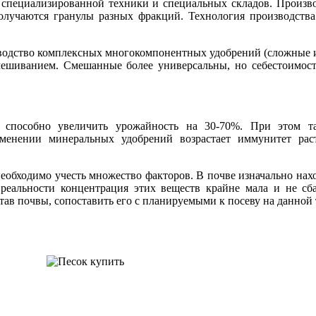
й специализированной техники и специальных складов. Произ
олучаются гранулы разных фракций. Технология производства
зводство комплексных многокомпонентных удобрений (сложные
ешиванием. Смешанные более универсальны, но себестоимость
 способно увеличить урожайность на 30-70%. При этом та
менении минеральных удобрений возрастает иммунитет рас
еобходимо учесть множество факторов. В почве изначально нах
реальности концентрация этих веществ крайне мала и не сб
ав почвы, сопоставить его с планируемыми к посеву на данной 