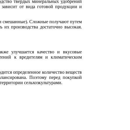
водство твердых минеральных удобрений
 зависит от вида готовой продукции и
 и смешанные). Сложные получают путем
 их производства достаточно высокая.
кже улучшается качество и вкусовые
тений к вредителям и климатическим
одится определенное количество веществ
алансирована. Поэтому перед покупкой
территории сельхозкультурами.