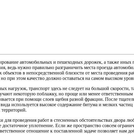
ьтирование автомобильных и пешеходных дорожек, а также иных
ия, ведь нужно правильно разграничить места проезда автомобил
объектов в непосредственной близости от места проведения ра
но при этом качество должно оставаться на самом высоком уров
х нагрузок, транспорт здесь не следует на большой скорости, т
учают некоторую поблажку, но проще или менее ответственным 
нивается при помощи слоев щебня разной фракции. После тщател
о вида используется высокое содержание битума и мелких частиц
 территорий.
 для проведения работ в стесненных обстоятельствах двора лю
достаточное уплотнение. Если же пространство совсем огранич
етственное отношение к поставленной задаче позволяет нам доб