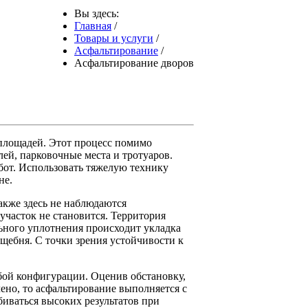
Вы здесь:
Главная
/
Товары и услуги
/
Асфальтирование
/
Асфальтирование дворов
 площадей. Этот процесс помимо
ей, парковочные места и тротуаров.
бот. Использовать тяжелую технику
не.
акже здесь не наблюдаются
участок не становится. Территория
ьного уплотнения происходит укладка
 щебня. С точки зрения устойчивости к
бой конфигурации. Оценив обстановку,
ено, то асфальтирование выполняется с
иваться высоких результатов при