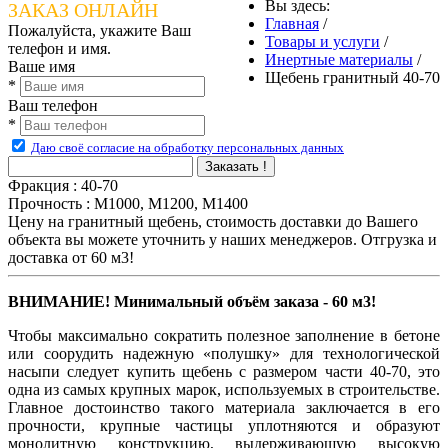
Вы здесь:
ЗАКАЗ ОНЛАЙН
Главная
/
Пожалуйста, укажите Ваш
Товары и услуги
/
телефон и имя.
Инертные материалы
/
Ваше имя
Щебень гранитный 40-70
*
Ваш телефон
*
Даю своё согласие на обработку персональных данных
Заказать !
Фракция
:
40-70
Прочность
:
М1000, М1200, М1400
Цену на гранитный щебень, стоимость доставки до Вашего
объекта вы можете уточнить у наших менеджеров. Отгрузка и
доставка от 60 м3!
ВНИМАНИЕ! Минимальный объём заказа - 60 м3!
Чтобы максимально сократить полезное заполнение в бетоне
или соорудить надежную «полушку» для технологической
насыпи следует купить щебень с размером части 40-70, это
одна из самых крупных марок, используемых в строительстве.
Главное достоинство такого материала заключается в его
прочности, крупные частицы уплотняются и образуют
монолитную конструкцию, выдерживающую высокую