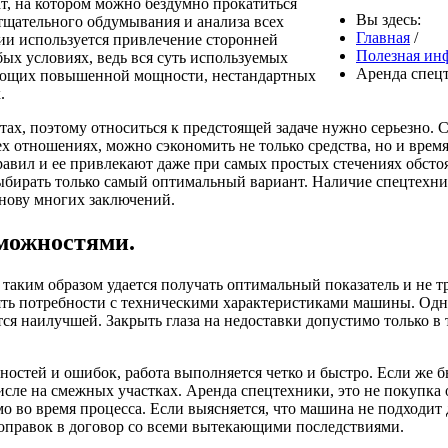
ат, на котором можно бездумно прокатиться
Вы здесь:
 тщательного обдумывания и анализа всех
Главная
/
ии используется привлечение сторонней
Полезная ин
ых условиях, ведь вся суть используемых
Аренда спецт
бующих повышенной мощности, нестандартных
.
тах, поэтому относиться к предстоящей задаче нужно серьезно.
х отношениях, можно сэкономить не только средства, но и время
равил и ее привлекают даже при самых простых стечениях обстоя
ыбирать только самый оптимальный вариант. Наличие спецтехни
основу многих заключений.
зможностями.
 таким образом удается получать оптимальный показатель и не т
ть потребности с техническими характеристиками машины. Одну
ся наилучшей. Закрыть глаза на недоставки допустимо только в 
остей и ошибок, работа выполняется четко и быстро. Если же 
исле на смежных участках. Аренда спецтехники, это не покупка 
о во время процесса. Если выясняется, что машина не подходит 
поправок в договор со всеми вытекающими последствиями.