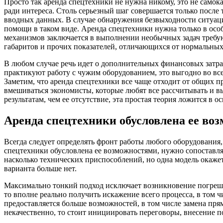
Просто так аренда спецтехники не нужна никому, это не самок
ради интереса. Столь серьезный шаг совершается только после
вводных данных. В случае обнаружения безвыходности ситуац
помощи в таком виде. Аренда спецтехники нужна только в особ
механизмов заключается в выполнении необычных задач тре
габаритов и прочих показателей, отличающихся от нормальных
В любом случае речь идет о дополнительных финансовых затра
практикуют работу с чужим оборудованием, это выгодно во все
Заметим, что аренда спецтехники все чаще отходит от общих п
вмешиваться экономисты, которые любят все рассчитывать и в
результатам, чем ее отсутствие, эта простая теория ложится в 
Аренда спецтехники обусловлена ее во
Всегда следует определять фронт работы любого оборудования,
спецтехники обусловлена ее возможностями, нужно сопоставля
насколько технических приспособлений, но одна модель окажет
варианта больше нет.
Максимально тонкий подход исключает возникновение погрешн
то вполне реально получить искажение всего процесса, в том ч
предоставляется больше возможностей, в том числе замена прям
некачественно, то стоит инициировать переговоры, внесение 