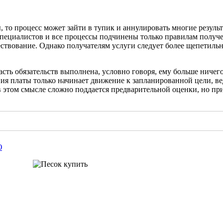
 то процесс может зайти в тупик и аннулировать многие результ
 специалистов и все процессы подчинены только правилам получ
ествование. Однако получателям услуги следует более щепетильн
часть обязательств выполнена, условно говоря, ему больше ничег
ния платы только начинает движение к запланированной цели, ве
в этом смысле сложно поддается предварительной оценки, но п
Ю