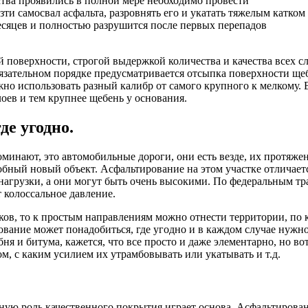
ства проявились в полной мере необходимо провести
зти самосвал асфальта, разровнять его и укатать тяжелым катком
месяцев и полностью разрушится после первых перепадов
поверхности, строгой выдержкой количества и качества всех сл
бязательном порядке предусматривается отсыпка поверхности ще
жно использовать разный калибр от самого крупного к мелкому.
лоев и тем крупнее щебень у основания.
е угодно.
поминают, это автомобильные дороги, они есть везде, их протяже
обный новый объект. Асфальтирование на этом участке отличает
агрузки, а они могут быть очень высокими. По федеральным тр
 колоссальное давление.
ков, то к простым направлениям можно отнести территории, по
ование может понадобиться, где угодно и в каждом случае нужно 
ня и битума, кажется, что все просто и даже элементарно, но во
, с каким усилием их утрамбовывать или укатывать и т.д.
вную роль качественного покрытия играет основа. Асфальтирова