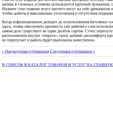
щебня, в сложных условиях используется крупный булыжник, сл
Нижние слои помимо всего прочего несут на себе дренажную н
чтобы добиться максимально уплотнения и отсутствия подвиже
Когда асфальтирование доходит до использования битумных с
здесь, чтобы обеспечить прочность уже рабочего слоя использу
самом деле существует не один десяток сортов. Стоит перепута
расположения внутри «пирога», сразу добавят дискомфорта пр
не перепутает и работа будет выполнена качественно.
« Предыдущая публикация
Следующая публикация »
В СПИСОК
В КАТАЛОГ ТОВАРОВ И УСЛУГ
НА ГЛАВНУ