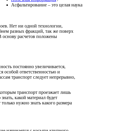
Асфальтирование – это целая наука
оев. Нет ни одной технологии,
бнем разных фракций, так же поверх
 В основу расчетов положены
нность постоянно увеличивается,
ся особой ответственностью и
ассам транспорт следует непрерывно,
 которым транспорт проезжает лишь
знать, какой материал будет
т только нужно знать какого размера
ние начинается с насыпи крупного