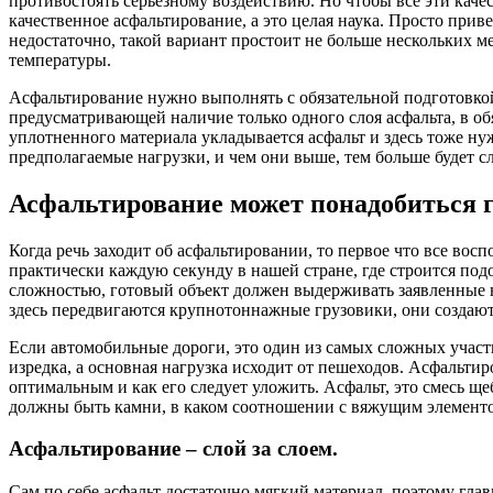
противостоять серьезному воздействию. Но чтобы все эти каче
качественное асфальтирование, а это целая наука. Просто приве
недостаточно, такой вариант простоит не больше нескольких 
температуры.
Асфальтирование нужно выполнять с обязательной подготовкой 
предусматривающей наличие только одного слоя асфальта, в о
уплотненного материала укладывается асфальт и здесь тоже ну
предполагаемые нагрузки, и чем они выше, тем больше будет с
Асфальтирование может понадобиться гд
Когда речь заходит об асфальтировании, то первое что все вос
практически каждую секунду в нашей стране, где строится под
сложностью, готовый объект должен выдерживать заявленные н
здесь передвигаются крупнотоннажные грузовики, они создают
Если автомобильные дороги, это один из самых сложных участ
изредка, а основная нагрузка исходит от пешеходов. Асфальтир
оптимальным и как его следует уложить. Асфальт, это смесь щеб
должны быть камни, в каком соотношении с вяжущим элементом
Асфальтирование – слой за слоем.
Сам по себе асфальт достаточно мягкий материал, поэтому гла