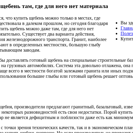
щебень там, где для него нет материала
я, что купить щебень можно только в местах, где
Вы зд
ествовала в далеком прошлом, но сегодня благодаря
Главн
пить щебень можно даже там, где для него нет
Полез
бязательно. Существует два варианта действия,
Купит
ния железнодорожного транспорта. Гранит, наиболее
вают в определенных местностях, большую глыбу
атывающим заводам.
бы доставлять готовый щебень на специальные строительные баз
 на грузовых автомобилях. Система эта довольно отлажена, она 
аще всего в местности богатой залежами гранита или иных под
использования большие глыбы или готовый щебень решает оптовы
 щебня, производители предлагают гранитный, базальтовый, изв
 некоторых разновидностей есть свои недостатки. Порой купить
ар не является дефицитным и поблизости даже есть как минимум 
с точки зрения технических качеств, так и в экономическом план
о купить щебень попроще. Но если производитель не привозит ст