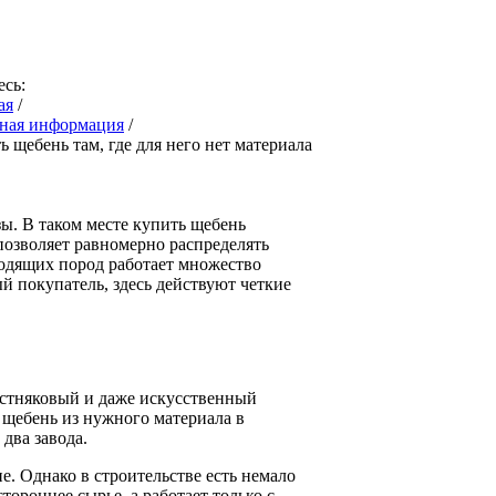
есь:
ая
/
ная информация
/
ь щебень там, где для него нет материала
ы. В таком месте купить щебень
позволяет равномерно распределять
ходящих пород работает множество
й покупатель, здесь действуют четкие
естняковый и даже искусственный
 щебень из нужного материала в
два завода.
е. Однако в строительстве есть немало
ороннее сырье, а работает только с