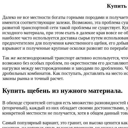
Купить 
Далеко не все местности богаты горными породами и получаетс
имеются соответствующие залежи. Возможно, эта проблема сущ
развитой транспортной сети такой проблемы не существует. Ку
исходного материала, при этом ехать в далекие края вовсе не о
наиболее часто используется доставка сырья путем использова
предпочтителен для получения качественного щебня, его добы
взрывают и полученные крупные осколки развозят по перераб
Так же железнодорожный транспорт активно используется, что
возможно без особых проблем, по окрестностям его доставляют
нагрузки между месторождениями и заводами по дроблению. Ч
дробильных комбинатов. Как поступать, доставлять на место 
законы рынка и точный расчет.
Купить щебень из нужного материала.
В обиходе строителей сегодня есть множество разновидностей
(вторичный), каждый из них обладает своими достоинствами, у
конкретной местности не получается, хотя в общем данный тов
Самый популярный вариант, это гранит, он высоко ценится как 
участков, на которых столь высокая прочность не нужна и можн