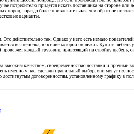
случае потребителю придется искать поставщика на стороне или
х пород, гораздо более привлекательная, чем обратное положени
вестковые варианты.
 Это действительно так. Однако у него есть немало показателей
вается вся цепочка, в основе которой он лежит. Купить щебень 
ей проверяет каждый грузовик, привозящий на стройку щебень, о
за высоким качеством, своевременностью доставки и прочими 
бень именно у нас, сделали правильный выбор, они могут полно
но достигнутым договоренностям, установленному графику в по
Ю